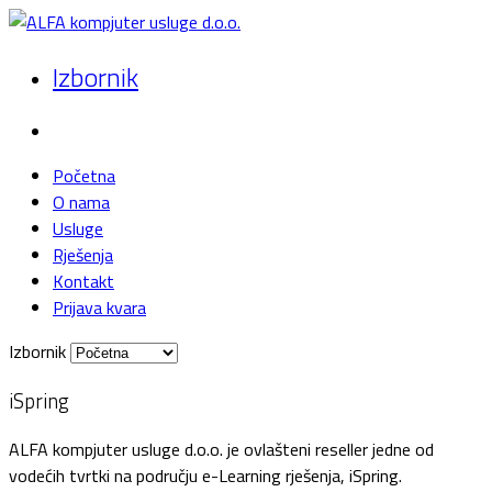
Izbornik
Početna
O nama
Usluge
Rješenja
Kontakt
Prijava kvara
Izbornik
iSpring
ALFA kompjuter usluge d.o.o. je ovlašteni reseller jedne od
vodećih tvrtki na području e-Learning rješenja, iSpring.