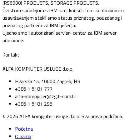
(RS6000) PRODUCTS, STORAGE PRODUCTS.
Čvrstom suradnjom s IBM-om, korisnicima i kontinuiranim
usavršavanjem stekli smo status priznatog, pouzdanog i
poznatog partnera za IBM rješenja.
Ujedno smo i autorizirani servisni centar za IBM server
proizvode.
Kontakt
ALFA KOMPJUTER USLUGE d.o.o.
Hvarska 1a, 10000 Zagreb, HR
+385 1 6181 777
alfa-kompjuter@zg.t-com.hr
+385 1 6181 295
© 2026 ALFA kompjuter usluge d.o.o. Sva prava pridržana.
Početna
O nama