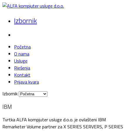
Izbornik
Početna
O nama
Usluge
Rješenja
Kontakt
Prijava kvara
Izbornik
IBM
Tvrtka ALFA kompjuter usluge d.o.o. je ovlašteni IBM
Remarketer Volume partner za X SERIES SERVERS, P SERIES